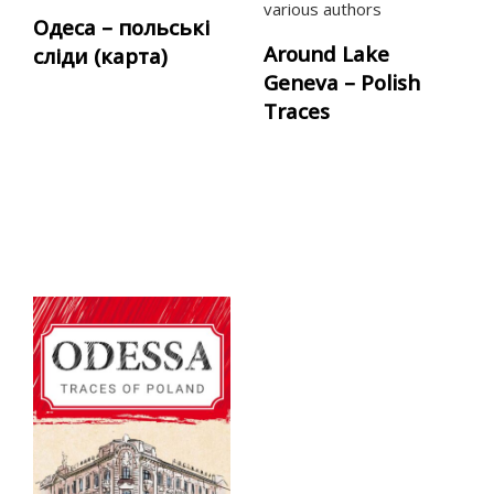
various authors
Одеса – польські
Around Lake
сліди (карта)
Geneva – Polish
Traces